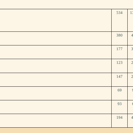
534
1
380
177
123
147
69
93
194