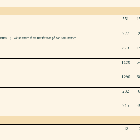
551
1
722
r/...) i vår kalender så att fler får reda på vad som händer.
879
1
1130
5
1290
6
232
715
4
43