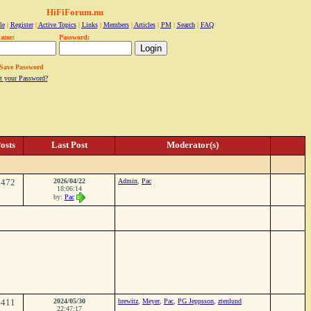
HiFiForum.nu
le
|
Register
|
Active Topics
|
Links
|
Members
|
Articles
|
PM
|
Search
|
FAQ
name:
Password:
Save Password
t your Password?
osts
Last Post
Moderator(s)
1472
2026/04/22
Admin
,
Pac
18:06:14
by:
Pac
1411
2024/05/30
brewitz
,
Meyer
,
Pac
,
PG Jeppsson
,
ztenlund
22:47:17