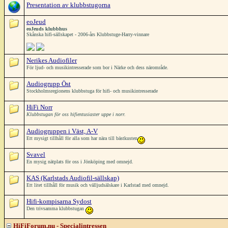
Presentation av klubbstugorna
eoJeud
eoJeuds klubbhus
Skånska hifi-sällskapet - 2006-års Klubbstuge-Harry-vinnare
Nerikes Audiofiler
För ljud- och musikintresserade som bor i Närke och dess närområde.
Audiogrupp Öst
Stockholmsregionens klubbstuga för hifi- och musikintresserade
HiFi Norr
Klubbstugan för oss hifientusiaster uppe i norr.
Audiogruppen i Väst, A-V
Ett mysigt tillhåll för alla som har nära till bästkusten
Svavel
En mysig nätplats för oss i Jönköping med omnejd.
KAS (Karlstads Audiofil-sällskap)
Ett litet tillhåll för musik och välljudsälskare i Karlstad med omnejd.
Hifi-kompisarna Sydost
Den trivsamma klubbstugan
HiFiForum.nu - Specialintressen