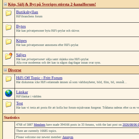
Köp, Sälj & Byt på Sveriges största 2-kanalforum!
Butikshyllan
HiFibranchens forum
Bytes
Här kan privatpersoner byta HiFi-prylar och skivor.
Köpes
Här kan privatpersoner annonsera efter HiFi-prylar.
Säljes
Här kan
privatpersoner
sälja samt skänka sina HiFi-prylar.
Alla svar modereras och det kan ta någon dag/dagar innan svar syns.
Diverse
HiFi Off Topic - Fritt Forum
Här diskuteras icke HiFi-relaterade ämnen så som världsnyheter, bild, film, bil, resmål...
Länkar
HiFilänkar i världen
Test
Här kan vi testa att posta för att kolla hur forum-mjukvaran fungerar. Trådarna raderas efter ca en v
Statistics
4768 of 5887
Members
have made 394166 posts in 33 forums, with the last post on
2026/08/06 
There are currently 16685 topics.
Please welcome our newest member:
Anonym
.