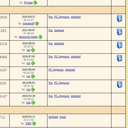
by:
Ryssen
5959
2026/04/15
Pac
,
PG Jeppsson
,
ztenlund
16:51:47
by:
tomano58
2283
2025/09/07
Pac
,
ztenlund
21:46:10
by:
Improved Audio
9518
2026/08/01
Pac
,
ztenlund
10:29:22
by:
jari
4960
2026/07/02
Pac
,
PG Jeppsson
,
ztenlund
20:15:04
by:
pix
0197
2026/08/06
PG Jeppsson
,
ztenlund
05:42:54
by:
pix
6830
2024/06/05
Pac
,
PG Jeppsson
19:31:35
by:
pix
9167
2026/02/28
Pac
,
PG Jeppsson
,
ztenlund
13:56:22
by:
tian
712
2018/03/15
emilraaf
,
Gozzi
15:11:33
by:
FBK