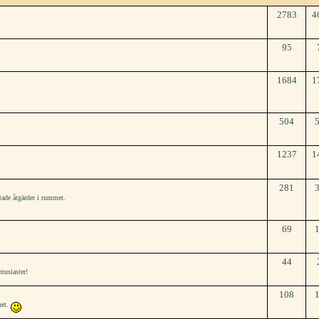
2783
4
95
1684
1
504
1237
1
281
tade åtgärder i rummet.
69
44
tusiaster!
108
het.