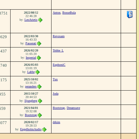
3751
2022/08/12
Anton
,
BosseBula
22:46:28
by:
LeoArietis
4629
2022/03/30
Revoxarn
16:43:33
by:
Passerati
3437
2026/02/20
Tobbe_L
11:05:20
by:
Imperial
2740
2026/05/03
EuphoniC
13:01:19
by:
Labbe
2175
2025/10/02
Tux
13:16:21
by:
peranders
955
2015/10/27
Joda
20:44:53
by:
lljungberg
659
2021/04/01
Bootstrap
,
Dreamsave
19:32:08
by:
Bootstrap
4077
2020/02/17
drkim
19:28:53
by:
EngelholmAudio