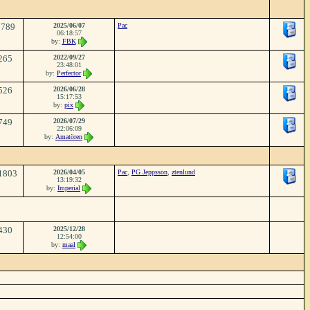
3789
2025/06/07
Pac
06:18:57
by:
FBK
265
2022/09/27
23:48:01
by:
Perfector
526
2026/06/28
15:17:53
by:
pix
749
2026/07/29
22:06:09
by:
Amatören
1803
2026/04/05
Pac
,
PG Jeppsson
,
ztenlund
13:19:32
by:
Imperial
430
2025/12/28
12:54:00
by:
maal