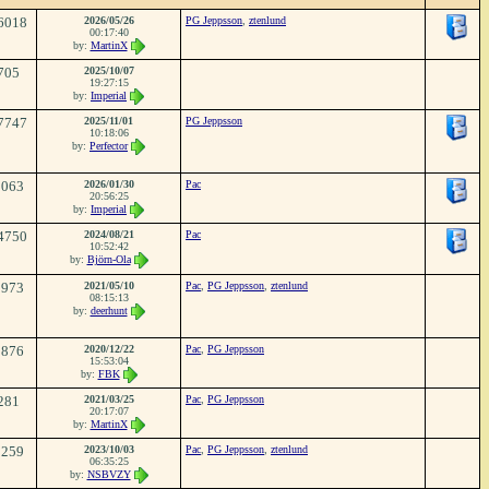
6018
2026/05/26
PG Jeppsson
,
ztenlund
00:17:40
by:
MartinX
705
2025/10/07
19:27:15
by:
Imperial
7747
2025/11/01
PG Jeppsson
10:18:06
by:
Perfector
5063
2026/01/30
Pac
20:56:25
by:
Imperial
4750
2024/08/21
Pac
10:52:42
by:
Björn-Ola
3973
2021/05/10
Pac
,
PG Jeppsson
,
ztenlund
08:15:13
by:
deerhunt
1876
2020/12/22
Pac
,
PG Jeppsson
15:53:04
by:
FBK
281
2021/03/25
Pac
,
PG Jeppsson
20:17:07
by:
MartinX
1259
2023/10/03
Pac
,
PG Jeppsson
,
ztenlund
06:35:25
by:
NSBVZY