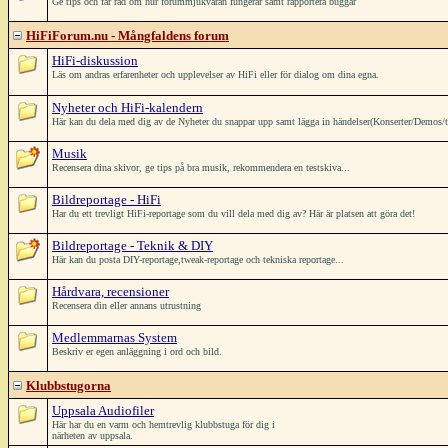
Ge tips och får råd om hur forummjukvaran fungerar samt rapportera buggar
HiFiForum.nu - Mångfaldens forum
HiFi-diskussion
Läs om andras erfarenheter och upplevelser av HiFi eller för dialog om dina egna.
Nyheter och HiFi-kalendern
Här kan du dela med dig av de Nyheter du snappar upp samt lägga in händelser(Konserter/Demos/träffa
Musik
Recensera dina skivor, ge tips på bra musik, rekommendera en testskiva...
Bildreportage - HiFi
Har du ett trevligt HiFi-reportage som du vill dela med dig av? Här är platsen att göra det!
Bildreportage - Teknik & DIY
Här kan du posta DIY-reportage,tweak-reportage och tekniska reportage...
Hårdvara, recensioner
Recensera din eller annans utrustning
Medlemmarnas System
Beskriv er egen anläggning i ord och bild.
Klubbstugorna
Uppsala Audiofiler
Här har du en varm och hemtrevlig klubbstuga för dig i
närheten av uppsala.