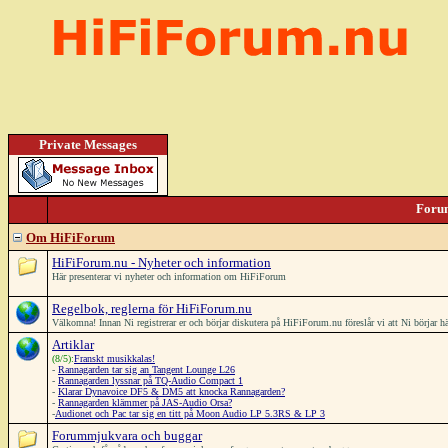
Private Messages
Foru
Om HiFiForum
HiFiForum.nu - Nyheter och information
Här presenterar vi nyheter och information om HiFiForum
Regelbok, reglerna för HiFiForum.nu
Välkomna! Innan Ni registrerar er och börjar diskutera på HiFiForum.nu föreslår vi att Ni börjar 
Artiklar
(8/5):
Franskt musikkalas!
-
Rannagarden tar sig an Tangent Lounge L26
-
Rannagarden lyssnar på TQ-Audio Compact 1
-
Klarar Dynavoice DF5 & DM5 att knocka Rannagarden?
-
Rannagarden klämmer på JAS-Audio Orsa?
-
Audionet och Pac tar sig en titt på Moon Audio LP 5.3RS & LP 3
Forummjukvara och buggar