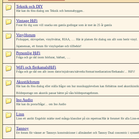
Teknik och DIY
Här kan du föra dialog om Teknik och hemmabyggen..
Vintage HiFi
Forat för dig som vill snacka om gamla godingar som är mer än 25 år gamla
Vinylforum
Pickupper, skivspelare, vinyltvättar, RIAA, .... Här är platsen för dialog om allt som berör vinyl.
Jajamensan, ett forum för vinylspelare och tillbehör!
Personlig HiFi
Fråga och ge råd inom hörlurar, bärbart, ....
WiFi och flerkanalsHiFi
Fråga och ge råd om allt inom dator/mjukvaru/nätverks/format/mediastation/flerkanals/... HiFi!
Akustikforum
Här kan du föra dialog eller ställa frågor om hur musikupplevelsen kan förbättras med akustikinrik
Bildreportage om akustik passar bättre på våra bildreportageforum.
Ino Audio
Här kan du posta/fråga/... om Ino Audio
Linn
Linn ett anrikt Engelskt märke med många klassiker på sin repertoar.Här är forumet för alla Linn-en
Tannoy
Ett forum för vänner av Tannoys konstruktioner i allmännhet och Tannoy Dual concentric i synner