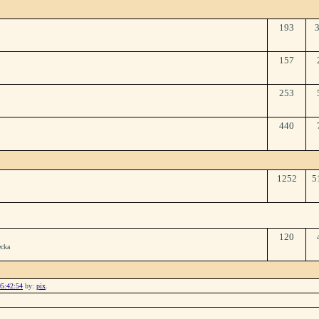
193
157
253
440
1252
5
120
ecka
05:42:54
by:
pix
.