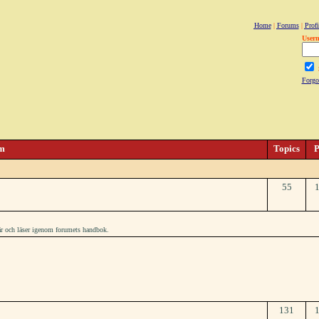
Home
|
Forums
|
Profi
User
Forgo
m
Topics
P
55
här och läser igenom forumets handbok.
131